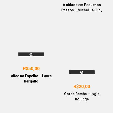
Reflexões de um ex-atleta
A cidade em Pequenos
– Paulo Roberto Souza da
Passos – MIchel Le Luc ,
Silva
Nathalie Tordjman
R$
50,00
Alice no Espelho – Laura
Bergallo
R$
20,00
Corda Bamba – Lygia
Bojunga