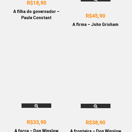
R$
18,90
A filha do governador –
R$
45,90
Paule Constant
A firma – John Grisham
R$
33,90
R$
38,90
A força – Don Winslow
A fronteira – Don Winslow