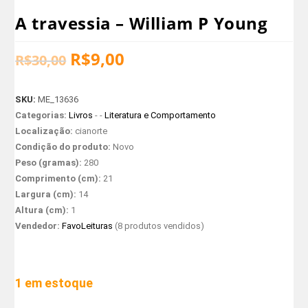
A travessia – William P Young
R$
9,00
R$
30,00
SKU:
ME_13636
Categorias:
Livros
- -
Literatura e Comportamento
Localização:
cianorte
Condição do produto:
Novo
Peso (gramas):
280
Comprimento (cm):
21
Largura (cm):
14
Altura (cm):
1
Vendedor:
FavoLeituras
(8 produtos vendidos)
1 em estoque