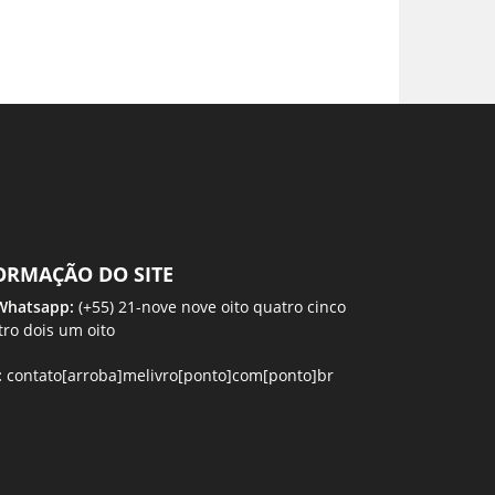
ORMAÇÃO DO SITE
 Whatsapp:
(+55) 21-nove nove oito quatro cinco
tro dois um oito
:
contato[arroba]melivro[ponto]com[ponto]br