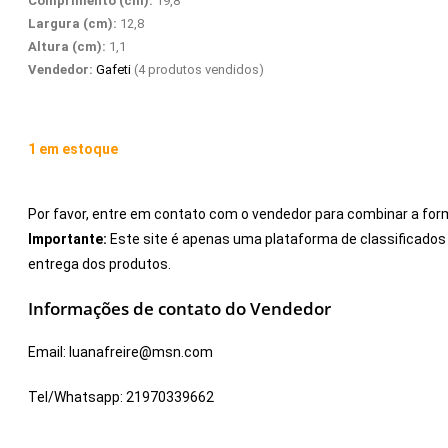
Comprimento (cm):
19,8
Largura (cm):
12,8
Altura (cm):
1,1
Vendedor:
Gafeti
(4 produtos vendidos)
1 em estoque
Por favor, entre em contato com o vendedor para combinar a for
Importante:
Este site é apenas uma plataforma de classificad
entrega dos produtos.
Informações de contato do Vendedor
Email:
luanafreire@msn.com
Tel/Whatsapp:
21970339662