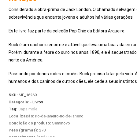
Considerado a obra-prima de Jack London,
O chamado selvagem
sobrevivência que encanta jovens e adultos há várias gerações.
Este livro faz parte da coleção Pop Chic da Editora Arqueiro.
Buck é um cachorro enorme e afável que leva uma boa vida em um
Porém, durante a febre do ouro nos anos 1890, ele é sequestrado 
norte da América.
Passando por donos rudes e cruéis, Buck precisa lutar pela vida.
humanos e dos caninos de outros cães, ele cede a seus instinto
SKU:
ME_16269
Categoria:
-
Livros
Tag:
Capa mole
Localização:
rio-de-janeiro-rio-de-janeiro
Condição do produto:
Seminovo
Peso (gramas):
270