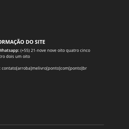
ORMAÇÃO DO SITE
 Whatsapp:
(+55) 21-nove nove oito quatro cinco
tro dois um oito
:
contato[arroba]melivro[ponto]com[ponto]br