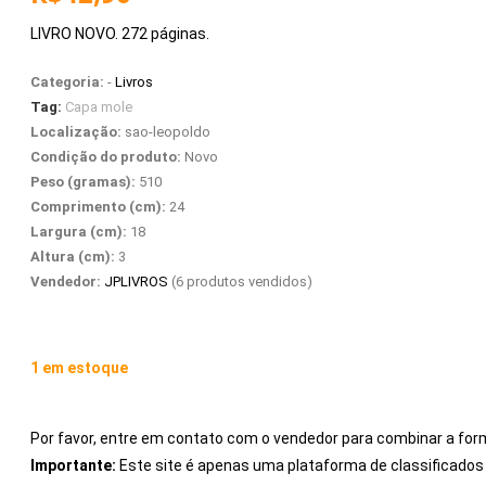
LIVRO NOVO. 272 páginas.
Categoria:
-
Livros
Tag:
Capa mole
Localização:
sao-leopoldo
Condição do produto:
Novo
Peso (gramas):
510
Comprimento (cm):
24
Largura (cm):
18
Altura (cm):
3
Vendedor:
JPLIVROS
(6 produtos vendidos)
1 em estoque
Por favor, entre em contato com o vendedor para combinar a for
Importante:
Este site é apenas uma plataforma de classificad