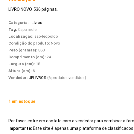
LIVRO NOVO. 536 páginas.
Categoria:
-
Livros
Tag:
Capa mole
Localização:
sao-leopoldo
Condição do produto:
Novo
Peso (gramas):
860
Comprimento (cm):
24
Largura (cm):
18
Altura (cm):
6
Vendedor:
JPLIVROS
(6 produtos vendidos)
1 em estoque
Por favor, entre em contato com o vendedor para combinar a for
Importante:
Este site é apenas uma plataforma de classificad