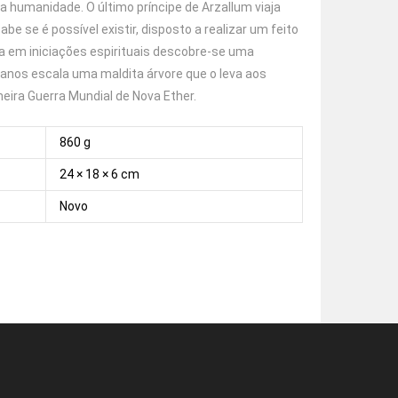
a humanidade. O último príncipe de Arzallum viaja
se é possível existir, disposto a realizar um feito
ta em iniciações espirituais descobre-se uma
anos escala uma maldita árvore que o leva aos
imeira Guerra Mundial de Nova Ether.
860 g
24 × 18 × 6 cm
Novo