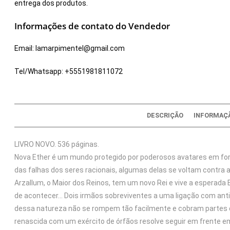
entrega dos produtos.
Informações de contato do Vendedor
Email:
lamarpimentel@gmail.com
Tel/Whatsapp:
+5551981811072
DESCRIÇÃO
INFORMAÇÃ
LIVRO NOVO. 536 páginas.
Nova Ether é um mundo protegido por poderosos avatares em f
das falhas dos seres racionais, algumas delas se voltam contra a
Arzallum, o Maior dos Reinos, tem um novo Rei e vive a esperada
de acontecer… Dois irmãos sobreviventes a uma ligação com ant
dessa natureza não se rompem tão facilmente e cobram partes
renascida com um exército de órfãos resolve seguir em frente 