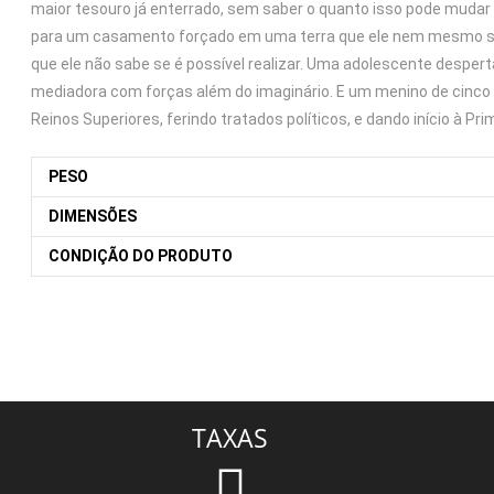
maior tesouro já enterrado, sem saber o quanto isso pode mudar 
para um casamento forçado em uma terra que ele nem mesmo sabe 
que ele não sabe se é possível realizar. Uma adolescente desper
mediadora com forças além do imaginário. E um menino de cinco 
Reinos Superiores, ferindo tratados políticos, e dando início à Pr
PESO
DIMENSÕES
CONDIÇÃO DO PRODUTO
TAXAS