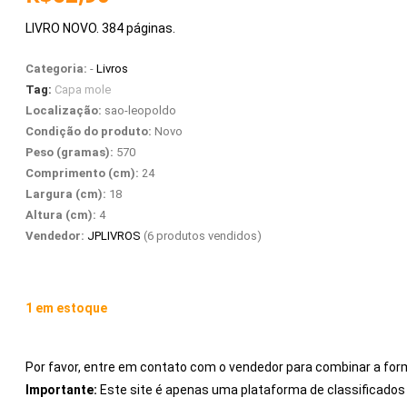
LIVRO NOVO. 384 páginas.
Categoria:
-
Livros
Tag:
Capa mole
Localização:
sao-leopoldo
Condição do produto:
Novo
Peso (gramas):
570
Comprimento (cm):
24
Largura (cm):
18
Altura (cm):
4
Vendedor:
JPLIVROS
(6 produtos vendidos)
1 em estoque
Por favor, entre em contato com o vendedor para combinar a for
Importante:
Este site é apenas uma plataforma de classificad