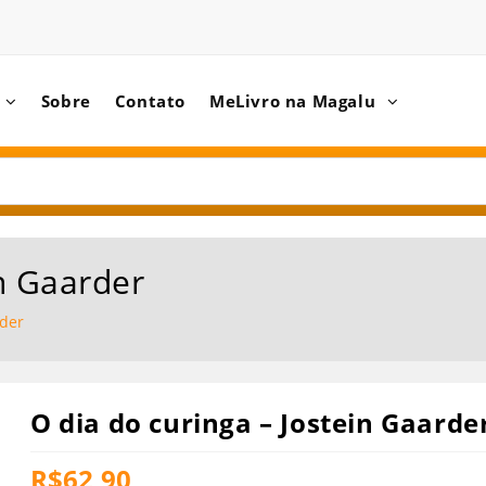
Sobre
Contato
MeLivro na Magalu
in Gaarder
rder
O dia do curinga – Jostein Gaarde
R$
62,90