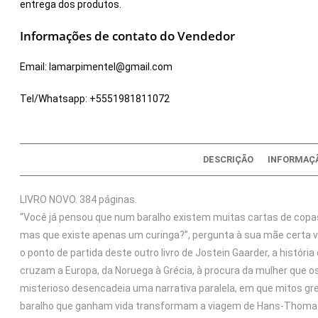
entrega dos produtos.
Informações de contato do Vendedor
Email:
lamarpimentel@gmail.com
Tel/Whatsapp:
+5551981811072
DESCRIÇÃO
INFORMAÇÃ
LIVRO NOVO. 384 páginas.
“Você já pensou que num baralho existem muitas cartas de copas
mas que existe apenas um curinga?”, pergunta à sua mãe certa v
o ponto de partida deste outro livro de Jostein Gaarder, a histó
cruzam a Europa, da Noruega à Grécia, à procura da mulher que os
misterioso desencadeia uma narrativa paralela, em que mitos gre
baralho que ganham vida transformam a viagem de Hans-Thomas