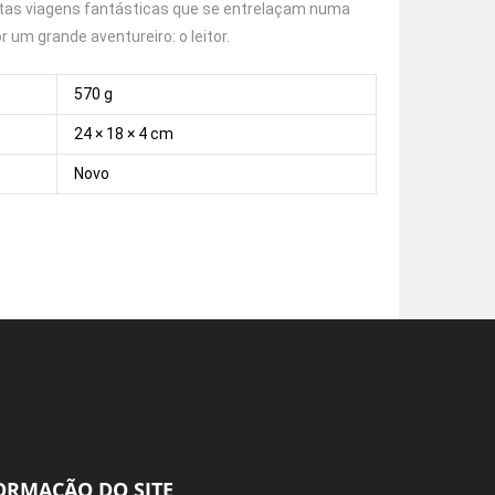
muitas viagens fantásticas que se entrelaçam numa
 um grande aventureiro: o leitor.
570 g
24 × 18 × 4 cm
Novo
ORMAÇÃO DO SITE