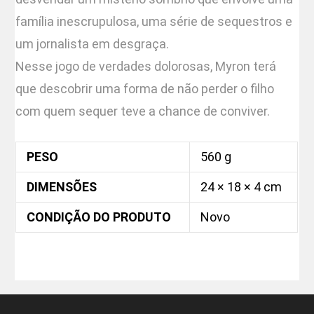
família inescrupulosa, uma série de sequestros e
um jornalista em desgraça.
Nesse jogo de verdades dolorosas, Myron terá
que descobrir uma forma de não perder o filho
com quem sequer teve a chance de conviver.
PESO
560 g
DIMENSÕES
24 × 18 × 4 cm
CONDIÇÃO DO PRODUTO
Novo