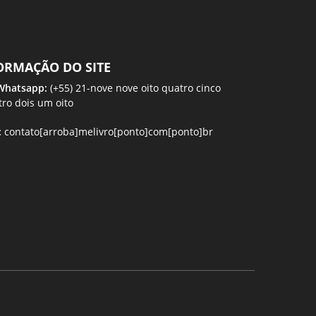
ORMAÇÃO DO SITE
 Whatsapp:
(+55) 21-nove nove oito quatro cinco
tro dois um oito
:
contato[arroba]melivro[ponto]com[ponto]br