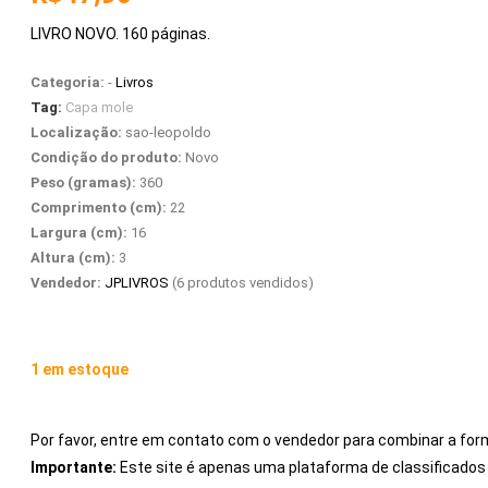
LIVRO NOVO. 160 páginas.
Categoria:
-
Livros
Tag:
Capa mole
Localização:
sao-leopoldo
Condição do produto:
Novo
Peso (gramas):
360
Comprimento (cm):
22
Largura (cm):
16
Altura (cm):
3
Vendedor:
JPLIVROS
(6 produtos vendidos)
1 em estoque
Por favor, entre em contato com o vendedor para combinar a for
Importante:
Este site é apenas uma plataforma de classificad