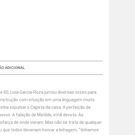
O ADICIONAL
60, Livia Garcia-Roza juntou diversas vozes para
ra instrução com intuição em uma linguagem muito
drinha expulsar o Capeta da casa. A perfeição de
novos. A falação de Matilde, irmã devota. As
isfarça de onde vieram. Mas não se trata de qualquer
inou que todos deveriam honrar a linhagem, “tínhamos