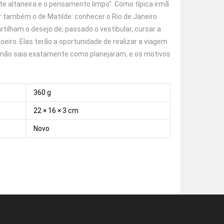
nte altaneira e o pensamento limpo”. Como típica irmã
r também o de Matilde: conhecer o Rio de Janeiro.
ilham o desejo de, passado o vestibular, cursar a
oeiro. Elas terão a oportunidade de realizar a viagem
 não saia exatamente como planejaram, e os motivos
360 g
22 × 16 × 3 cm
Novo