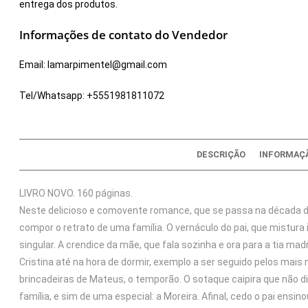
entrega dos produtos.
Informações de contato do Vendedor
Email:
lamarpimentel@gmail.com
Tel/Whatsapp:
+5551981811072
DESCRIÇÃO
INFORMAÇÃ
LIVRO NOVO. 160 páginas.
Neste delicioso e comovente romance, que se passa na década de 
compor o retrato de uma família. O vernáculo do pai, que mistu
singular. A crendice da mãe, que fala sozinha e ora para a tia ma
Cristina até na hora de dormir, exemplo a ser seguido pelos mais 
brincadeiras de Mateus, o temporão. O sotaque caipira que não d
família, e sim de uma especial: a Moreira. Afinal, cedo o pai ens