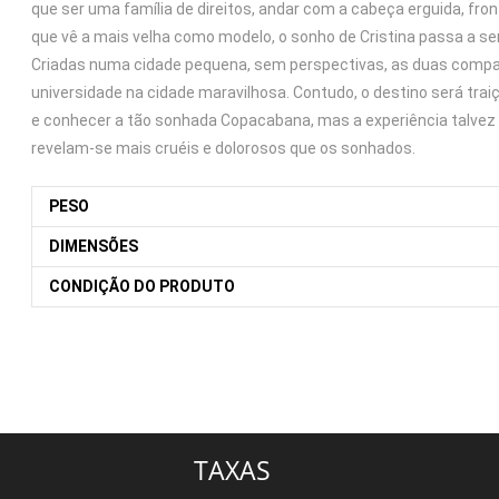
que ser uma família de direitos, andar com a cabeça erguida, fro
que vê a mais velha como modelo, o sonho de Cristina passa a se
Criadas numa cidade pequena, sem perspectivas, as duas compart
universidade na cidade maravilhosa. Contudo, o destino será traiç
e conhecer a tão sonhada Copacabana, mas a experiência talvez
revelam-se mais cruéis e dolorosos que os sonhados.
PESO
DIMENSÕES
CONDIÇÃO DO PRODUTO
TAXAS