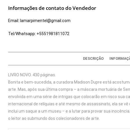
Informações de contato do Vendedor
Email:
lamarpimentel@gmail.com
Tel/Whatsapp:
+5551981811072
DESCRIÇÃO
INFORMAÇÃ
LIVRO NOVO. 430 páginas.
Bonita e bem-sucedida, a curadora Madison Dupre está acostuma
arte. Mas, após sua última compra – a máscara mortuária de Semí
envolvida em uma série de intrigas que colocarão em risco sua c
internacional de relíquias e até mesmo de assassinato, ela se v
inclui um saque a um museu – e a lutar para provar sua inocênci
o leitor ao submundo dos colecionadores de arte.