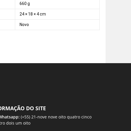
660 g
24 × 18 × 4 cm
Novo
ORMAÇÃO DO SITE
 Whatsapp:
(+55) 21-nove nove oito quatro cinco
tro dois um oito