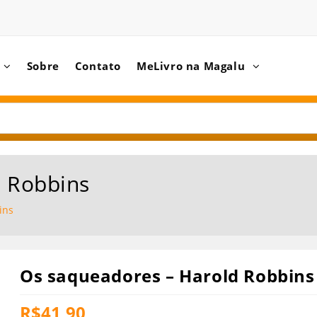
Sobre
Contato
MeLivro na Magalu
d Robbins
ins
Os saqueadores – Harold Robbins
R$
41,90