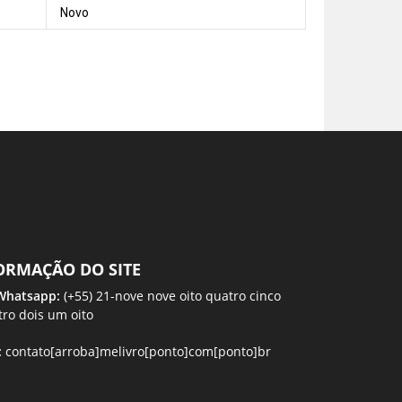
Novo
ORMAÇÃO DO SITE
 Whatsapp:
(+55) 21-nove nove oito quatro cinco
tro dois um oito
:
contato[arroba]melivro[ponto]com[ponto]br