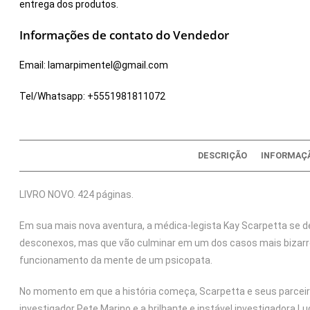
entrega dos produtos.
Informações de contato do Vendedor
Email:
lamarpimentel@gmail.com
Tel/Whatsapp:
+5551981811072
DESCRIÇÃO
INFORMAÇÃ
LIVRO NOVO. 424 páginas.
Em sua mais nova aventura, a médica-legista Kay Scarpetta se
desconexos, mas que vão culminar em um dos casos mais bizarros
funcionamento da mente de um psicopata.
No momento em que a história começa, Scarpetta e seus parceir
investigador Pete Marino e a brilhante e instável investigadora 