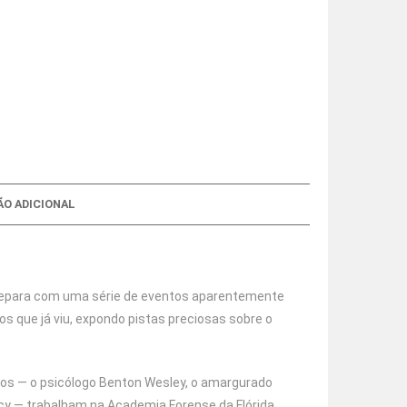
O ADICIONAL
 depara com uma série de eventos aparentemente
 que já viu, expondo pistas preciosas sobre o
os — o psicólogo Benton Wesley, o amargurado
Lucy — trabalham na Academia Forense da Flórida,