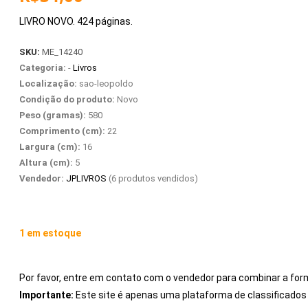
LIVRO NOVO. 424 páginas.
SKU:
ME_14240
Categoria:
-
Livros
Localização:
sao-leopoldo
Condição do produto:
Novo
Peso (gramas):
580
Comprimento (cm):
22
Largura (cm):
16
Altura (cm):
5
Vendedor:
JPLIVROS
(6 produtos vendidos)
1 em estoque
Por favor, entre em contato com o vendedor para combinar a for
Importante:
Este site é apenas uma plataforma de classificad