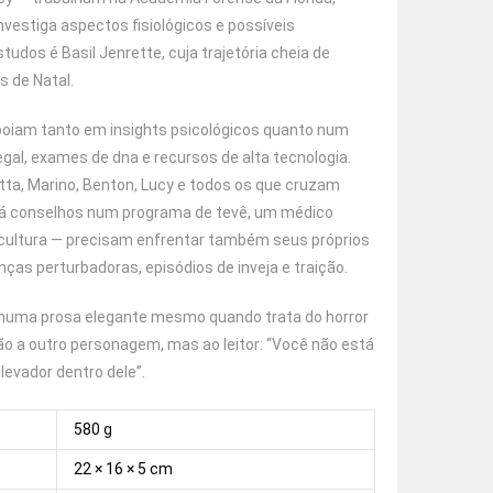
vestiga aspectos fisiológicos e possíveis
os é Basil Jenrette, cuja trajetória cheia de
s de Natal.
apoiam tanto em insights psicológicos quanto num
egal, exames de dna e recursos de alta tecnologia.
ta, Marino, Benton, Lucy e todos os que cruzam
dá conselhos num programa de tevê, um médico
icultura — precisam enfrentar também seus próprios
s perturbadoras, episódios de inveja e traição.
 numa prosa elegante mesmo quando trata do horror
ão a outro personagem, mas ao leitor: “Você não está
levador dentro dele”.
580 g
22 × 16 × 5 cm