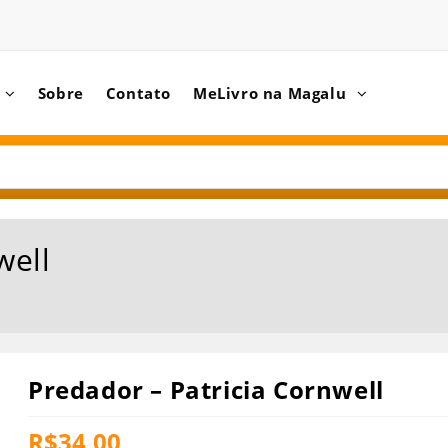
Sobre
Contato
MeLivro na Magalu
well
Predador – Patricia Cornwell
R$
34,00