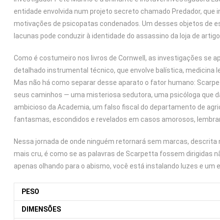
entidade envolvida num projeto secreto chamado Predador, que in
motivações de psicopatas condenados. Um desses objetos de estud
lacunas pode conduzir à identidade do assassino da loja de artigo
Como é costumeiro nos livros de Cornwell, as investigações se 
detalhado instrumental técnico, que envolve balística, medicina l
Mas não há como separar desse aparato o fator humano: Scarpet
seus caminhos — uma misteriosa sedutora, uma psicóloga que 
ambicioso da Academia, um falso fiscal do departamento de agr
fantasmas, escondidos e revelados em casos amorosos, lembrança
Nessa jornada de onde ninguém retornará sem marcas, descrita
mais cru, é como se as palavras de Scarpetta fossem dirigidas n
apenas olhando para o abismo, você está instalando luzes e um e
PESO
DIMENSÕES