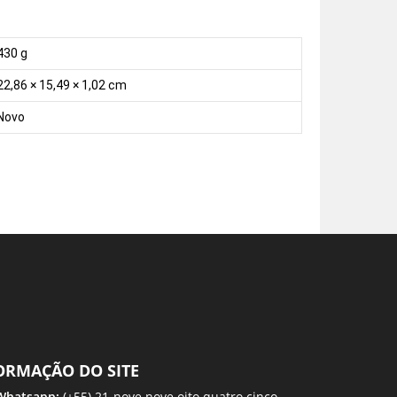
430 g
22,86 × 15,49 × 1,02 cm
Novo
ORMAÇÃO DO SITE
 Whatsapp:
(+55) 21-nove nove oito quatro cinco