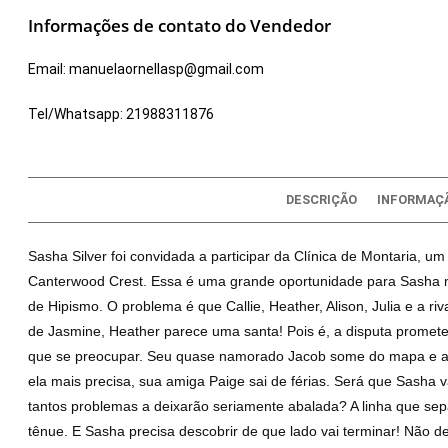
Informações de contato do Vendedor
Email:
manuelaornellasp@gmail.com
Tel/Whatsapp:
21988311876
DESCRIÇÃO
INFORMAÇÃ
Sasha Silver foi convidada a participar da Clínica de Montaria, 
Canterwood Crest. Essa é uma grande oportunidade para Sasha mo
de Hipismo. O problema é que Callie, Heather, Alison, Julia e a r
de Jasmine, Heather parece uma santa! Pois é, a disputa promete 
que se preocupar. Seu quase namorado Jacob some do mapa e a 
ela mais precisa, sua amiga Paige sai de férias. Será que Sasha
tantos problemas a deixarão seriamente abalada? A linha que se
tênue. E Sasha precisa descobrir de que lado vai terminar! Não 