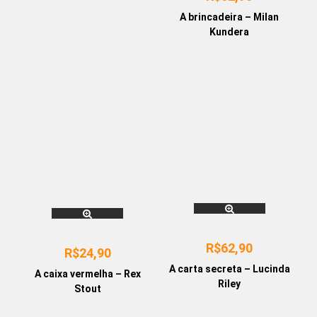
A brincadeira – Milan
Kundera
R$
62,90
R$
24,90
A carta secreta – Lucinda
A caixa vermelha – Rex
Riley
Stout