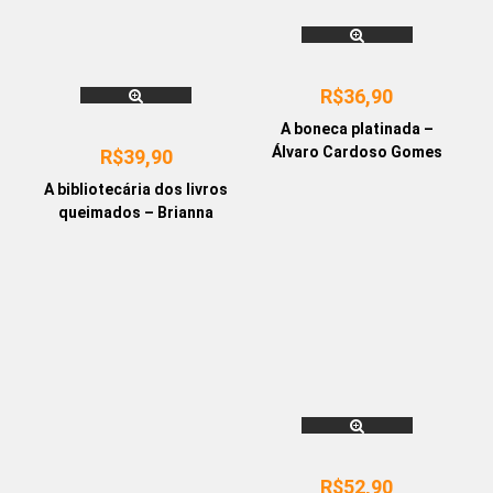
R$
36,90
A boneca platinada –
Álvaro Cardoso Gomes
R$
39,90
A bibliotecária dos livros
queimados – Brianna
Labuskes
R$
52,90