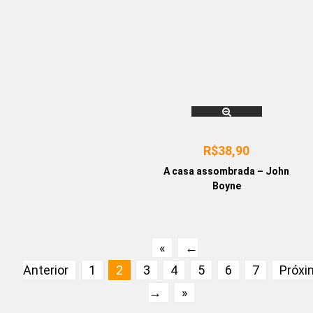
R$
38,90
A casa assombrada – John
Boyne
«
←
Anterior
1
2
3
4
5
6
7
Próxi
→
»