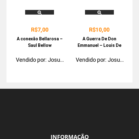
R$
10,00
R$
7,00
A Guerra De Don
A conexão Bellarosa –
Emmanuel – Louis De
Saul Bellow
Bernières
Vendido por:
Josue
Vendido por:
Josue
Pimentel
Pimentel
INFORMAÇÃO