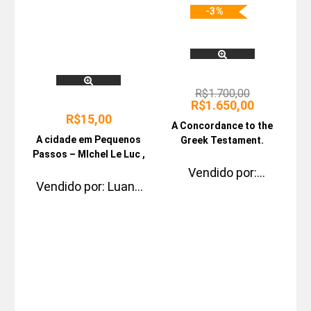
-3%
R$
1.700,00
R$
1.650,00
R$
15,00
A Concordance to the
A cidade em Pequenos
Greek Testament.
Passos – MIchel Le Luc ,
Nathalie Tordjman
Vendido por:
Vendido por:
Luana
JOELSON MATOS
Freire
GONZAGA