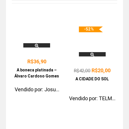
-52%
R$
36,90
R$
20,00
A boneca platinada –
R$
42,00
Álvaro Cardoso Gomes
A CIDADE DO SOL
Vendido por:
Josue
Pimentel
Vendido por:
TELMA
WAKI