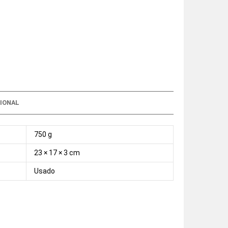
IONAL
750 g
23 × 17 × 3 cm
Usado