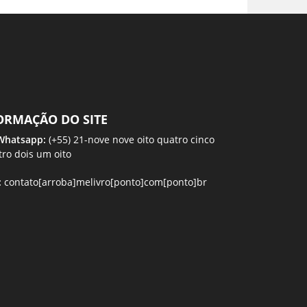
ORMAÇÃO DO SITE
 Whatsapp:
(+55) 21-nove nove oito quatro cinco
tro dois um oito
:
contato[arroba]melivro[ponto]com[ponto]br