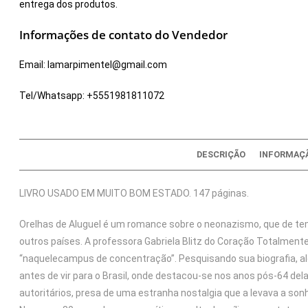
entrega dos produtos.
Informações de contato do Vendedor
Email:
lamarpimentel@gmail.com
Tel/Whatsapp:
+5551981811072
DESCRIÇÃO
INFORMAÇÃ
LIVRO USADO EM MUITO BOM ESTADO. 147 páginas.
Orelhas de Aluguel é um romance sobre o neonazismo, que de t
outros países. A professora Gabriela Blitz do Coração Totalme
“naquelecampus de concentração”. Pesquisando sua biografia, a
antes de vir para o Brasil, onde destacou-se nos anos pós-64 de
autoritários, presa de uma estranha nostalgia que a levava a sonh