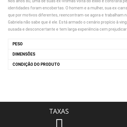
Nos anos 80, uma de suas ex-vítimas volta do exílio e constata 
identidades foram encobertas. O homem e a mulher, sua ex-car
que por motivos diferentes, reencontram-se agora e trabalham 
Gabriela não sabe que é ele. Está armado o cenário propício à vi
ousada e desconcertante e tem larga experiência cem prejudicar
PESO
DIMENSÕES
CONDIÇÃO DO PRODUTO
TAXAS