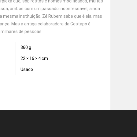
perplexa que, sob rostos e nomes modificados, muitas
rasca, ambos com um passado inconfessável, ainda
na mesma instituição. Zé Rubem sabe que é ela, mas
ngança. Mas a antiga colaboradora da Gestapo é
 milhares de pessoas.
360 g
22 × 16 × 4 cm
Usado