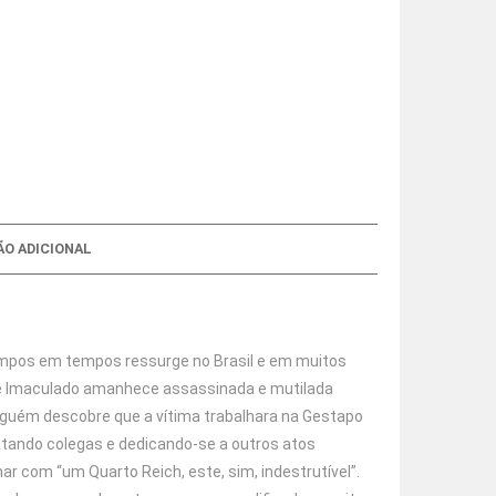
O ADICIONAL
empos em tempos ressurge no Brasil e em muitos
nte Imaculado amanhece assassinada e mutilada
lguém descobre que a vítima trabalhara na Gestapo
latando colegas e dedicando-se a outros atos
ar com “um Quarto Reich, este, sim, indestrutível”.