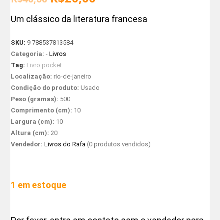
Um clássico da literatura francesa
SKU:
9 788537813584
Categoria:
-
Livros
Tag:
Livro pocket
Localização:
rio-de-janeiro
Condição do produto:
Usado
Peso (gramas):
500
Comprimento (cm):
10
Largura (cm):
10
Altura (cm):
20
Vendedor:
Livros do Rafa
(0 produtos vendidos)
1 em estoque