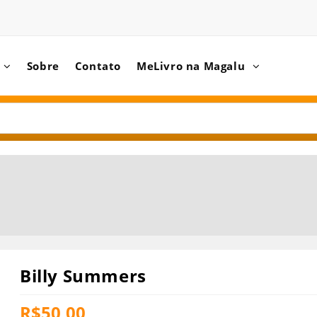
Sobre
Contato
MeLivro na Magalu
Billy Summers
R$
50,00