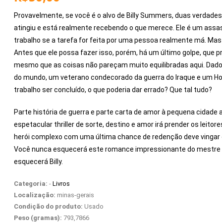
Provavelmente, se você é o alvo de Billy Summers, duas verdades 
atingiu e está realmente recebendo o que merece. Ele é um assas
trabalho se a tarefa for feita por uma pessoa realmente má. Mas 
Antes que ele possa fazer isso, porém, há um último golpe, que 
mesmo que as coisas não pareçam muito equilibradas aqui. Dado q
do mundo, um veterano condecorado da guerra do Iraque e um Hou
trabalho ser concluído, o que poderia dar errado? Que tal tudo?
Parte história de guerra e parte carta de amor à pequena cidade
espetacular thriller de sorte, destino e amor irá prender os leito
herói complexo com uma última chance de redenção deve vingar
Você nunca esquecerá este romance impressionante do mestre c
esquecerá Billy.
Categoria:
-
Livros
Localização:
minas-gerais
Condição do produto:
Usado
Peso (gramas):
793,7866