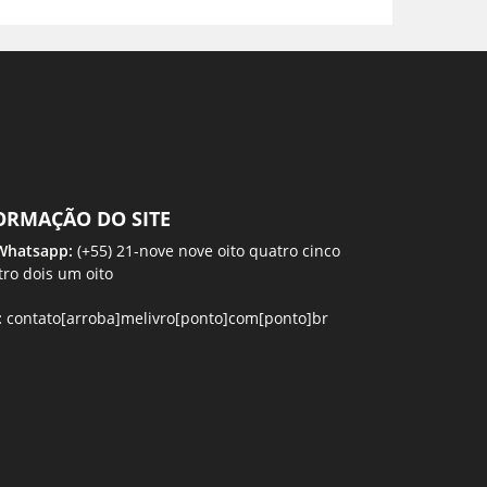
ORMAÇÃO DO SITE
 Whatsapp:
(+55) 21-nove nove oito quatro cinco
tro dois um oito
:
contato[arroba]melivro[ponto]com[ponto]br