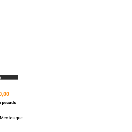
0,00
m pecado
Mentes que
lham