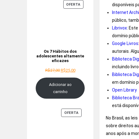
disponíveis p
OFERTA
Internet Arch
público, tamb
Librivox
: Este
domínio públi
Google Livros
autorais. Alg
Os 7 Hábitos dos
adolescentes altamente
Biblioteca Dig
eficazes
incluindo liv
R$
27,00
R$
25,00
Biblioteca Dig
em domínio pú
Adicionar ao
Open Library
carrinho
Biblioteca Br
está disponív
OFERTA
No Brasil, as le
sobre direitos a
anos após a mort