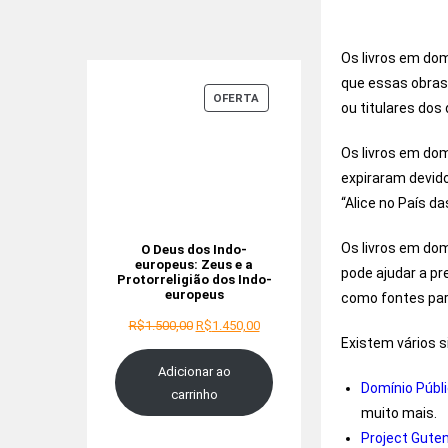
Os livros em dom
que essas obras
OFERTA
ou titulares dos 
Os livros em dom
expiraram devid
“Alice no País d
Os livros em dom
O Deus dos Indo-
europeus: Zeus e a
pode ajudar a pr
Protorreligião dos Indo-
europeus
como fontes para
R$
1.500,00
R$
1.450,00
Existem vários s
Adicionar ao
Domínio Públ
carrinho
muito mais.
Project Gute