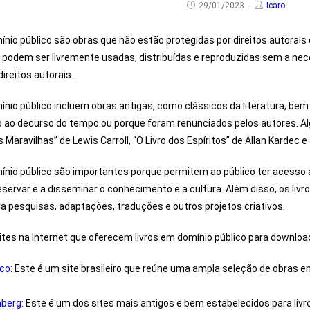
29/01/2023
Icaro
ínio público são obras que não estão protegidas por direitos autorais o
 podem ser livremente usadas, distribuídas e reproduzidas sem a n
direitos autorais.
ínio público incluem obras antigas, como clássicos da literatura, be
o ao decurso do tempo ou porque foram renunciados pelos autores. Al
as Maravilhas” de Lewis Carroll, “O Livro dos Espíritos” de Allan Kardec
ínio público são importantes porque permitem ao público ter acesso a
eservar e a disseminar o conhecimento e a cultura. Além disso, os liv
 pesquisas, adaptações, traduções e outros projetos criativos.
ites na Internet que oferecem livros em domínio público para downloa
ico
: Este é um site brasileiro que reúne uma ampla seleção de obras em 
nberg:
Este é um dos sites mais antigos e bem estabelecidos para livro