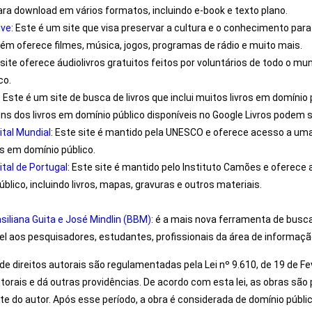
ara download em vários formatos, incluindo e-book e texto plano.
ive
: Este é um site que visa preservar a cultura e o conhecimento par
ém oferece filmes, música, jogos, programas de rádio e muito mais.
 site oferece áudiolivros gratuitos feitos por voluntários de todo o mu
co.
: Este é um site de busca de livros que inclui muitos livros em domínio
uns dos livros em domínio público disponíveis no Google Livros podem s
ital Mundial
: Este site é mantido pela UNESCO e oferece acesso a uma
ros em domínio público.
ital de Portugal
: Este site é mantido pelo Instituto Camões e oferec
blico, incluindo livros, mapas, gravuras e outros materiais.
asiliana Guita e José Mindlin (BBM)
: é a mais nova ferramenta de busc
el aos pesquisadores, estudantes, profissionais da área de informação
is de direitos autorais são regulamentadas pela Lei nº 9.610, de 19 de 
utorais e dá outras providências. De acordo com esta lei, as obras são 
e do autor. Após esse período, a obra é considerada de domínio públic