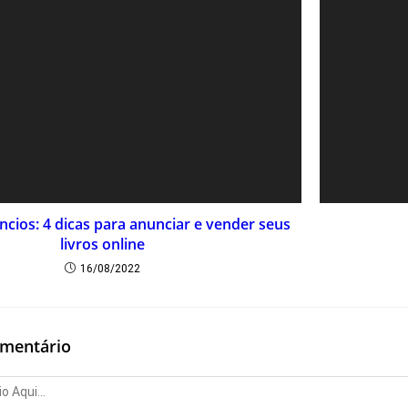
cios: 4 dicas para anunciar e vender seus
livros online
16/08/2022
omentário