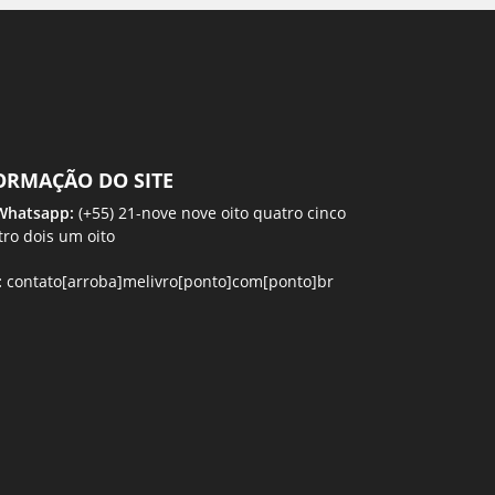
ORMAÇÃO DO SITE
 Whatsapp:
(+55) 21-nove nove oito quatro cinco
tro dois um oito
:
contato[arroba]melivro[ponto]com[ponto]br