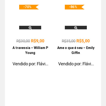
-70%
-86%
R$
9,00
R$
5,00
R$
30,00
R$
35,00
A travessia – William P
Ame o que é seu – Emily
Young
Giffin
Vendido por:
Flávio
Vendido por:
Flávio
Pontes Paris
Pontes Paris