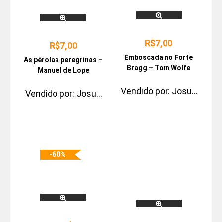
R$
7,00
R$
7,00
Emboscada no Forte
As pérolas peregrinas –
Bragg – Tom Wolfe
Manuel de Lope
Vendido por:
Josue
Vendido por:
Josue
Pimentel
Pimentel
-60%